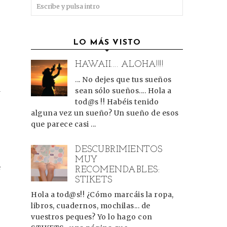
LO MÁS VISTO
HAWAII.... ALOHA!!!!
... No dejes que tus sueños
a
sean sólo sueños.... Hola a
e
tod@s !! Habéis tenido
alguna vez un sueño? Un sueño de esos
que parece casi ...
.
DESCUBRIMIENTOS
MUY
e
RECOMENDABLES:
STIKETS
Hola a tod@s!! ¿Cómo marcáis la ropa,
e
libros, cuadernos, mochilas... de
y
vuestros peques? Yo lo hago con