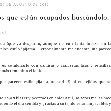
29 DE AGOSTO DE 2012
llos que están ocupados buscándolo...
os!!
ada (que ya despuntó, aunque no con tanta fuerza, en l
ntalon estilo "pijama". Personalmente me encanta, me parec
 es combinarlo con camisas o camisetas lisas y sencillas
r más femenino el look.
e parecer estilo pijama, no serlo!!) ni en tejidos que s
 rojo y blazer y peeptoes en color azul, las fotos me las hic
toooodo el día sentida y gracias a su tejido están impecables 