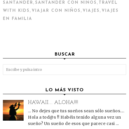
,
,
SANTANDER
SANTANDER CON NIÑOS
TRAVEL
,
,
,
WITH KIDS
VIAJAR CON NIÑOS
VIAJES
VIAJES
EN FAMILIA
BUSCAR
LO MÁS VISTO
HAWAII.... ALOHA!!!!
... No dejes que tus sueños sean sólo sueños....
Hola a tod@s !! Habéis tenido alguna vez un
sueño? Un sueño de esos que parece casi ...