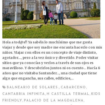
Hola a tod@s!! Ya sabéis lo muchísimo que me gusta
viajar y desde que soy madre me encanta hacerlo con mis
niños. Viajar con ellos es un concepto de viaje distinto,
agotador..., pero a la vez único y divertido. Poder visitar
sitios que ya conocías y verlos a través de sus ojos es
maravilloso. Y descubrirlos juntos ni os cuento... Hacía 8
años que no visitaba Santander..., una ciudad que tiene
algo que engancha, sus calles, edificios,...
,
,
BALNEARIO DE SOLARES.
CABARCENO
,
,
CANTABRIA INFINITA
H CASTILLA TERMAL
KIDS
,
,
FRIENDLY
PALACIO DE LA MAGDALENA