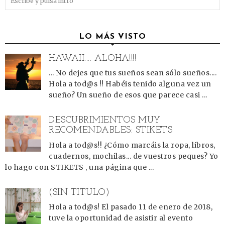
LO MÁS VISTO
HAWAII.... ALOHA!!!!
... No dejes que tus sueños sean sólo sueños....
Hola a tod@s !! Habéis tenido alguna vez un
sueño? Un sueño de esos que parece casi ...
DESCUBRIMIENTOS MUY
RECOMENDABLES: STIKETS
Hola a tod@s!! ¿Cómo marcáis la ropa, libros,
cuadernos, mochilas... de vuestros peques? Yo
lo hago con STIKETS , una página que ...
(SIN TÍTULO)
Hola a tod@s! El pasado 11 de enero de 2018,
tuve la oportunidad de asistir al evento