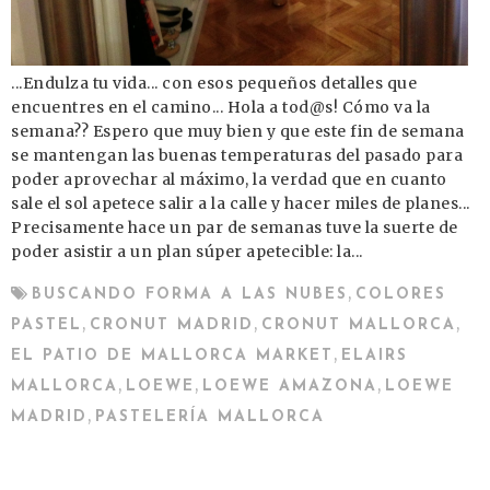
...Endulza tu vida... con esos pequeños detalles que
encuentres en el camino... Hola a tod@s! Cómo va la
semana?? Espero que muy bien y que este fin de semana
se mantengan las buenas temperaturas del pasado para
poder aprovechar al máximo, la verdad que en cuanto
sale el sol apetece salir a la calle y hacer miles de planes...
Precisamente hace un par de semanas tuve la suerte de
poder asistir a un plan súper apetecible: la...
,
BUSCANDO FORMA A LAS NUBES
COLORES
,
,
,
PASTEL
CRONUT MADRID
CRONUT MALLORCA
,
EL PATIO DE MALLORCA MARKET
ELAIRS
,
,
,
MALLORCA
LOEWE
LOEWE AMAZONA
LOEWE
,
MADRID
PASTELERÍA MALLORCA