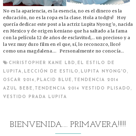
No es la apariencia, es la esencia, no es el dinero es la
educación, no es la ropa es la clase. Hola a tod@s! Hoy
quería dedicar este post a la actriz Lupita Nyong'o, nacida
en Mexico y de origen keniano que ha saltado a la fama
con la película 12 de años de esclavitud,... un precioso y a
la vez muy duro film en el que, sí, lo reconozco, lloré
como una magdalena.... Personalmente no conocía...
,
CHRISTOPHER KANE LBD
EL ESTILO DE
,
,
,
LUPITA
LECCIÓN DE ESTILO
LUPITA NYONG'O
,
,
OSCAR 2014
PLACID BLUE
TENDENCIA 2014
,
,
AZUL BEBE
TENDENCIA 2014 VESTIDO PLISADO
VESTIDO PRADA LUPITA
BIENVENIDA.... PRIMAVERA!!!!!