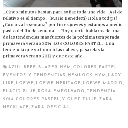
...Cinco minutos bastan para soñar toda una vida... Así de
relativo es el tiempo... (Mario Benedetti) Hola a tod@s!
¿Como va la semana? por fin es jueves y estamos a medio
pasito del fin de semana.... Hoy quería hablaros de una
de las tendencias mas fuertes de la próxima temporada
primavera verano 2014: LOS COLORES PASTEL. Una
tendencia que ya inundó las calles y pasarelas la
primavera verano 2012 y que este año...
,
,
,
AZUL BEBE
BLAZER HYM
COLORES PASTEL
,
,
,
EVENTOS Y TENDENCIAS
HEMLOCK
HYM
LADY
,
,
,
,
LIKE
LOEWE
LOEWE HERITAGE
LOEWE MADRID
,
,
PLACID BLUE
ROSA EMPOLVADO
TENDENCIA
,
,
2014 COLORES PASTEL
VIOLET TULIP
ZARA
,
NECKLACE
ZARA OFFICIAL