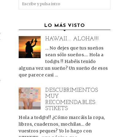
LO MÁS VISTO
e
HAWAII.... ALOHA!!!!
r
... No dejes que tus sueños
sean sólo sueños.... Hola a
e
tod@s !! Habéis tenido
alguna vez un sueño? Un sueño de esos
que parece casi ...
e
DESCUBRIMIENTOS
MUY
RECOMENDABLES:
STIKETS
Hola a tod@s!! ¿Cómo marcáis la ropa,
libros, cuadernos, mochilas... de
vuestros peques? Yo lo hago con