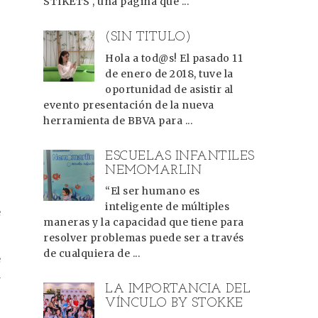
STIKETS , una página que ...
(SIN TÍTULO)
Hola a tod@s! El pasado 11
de enero de 2018, tuve la
oportunidad de asistir al
evento presentación de la nueva
herramienta de BBVA para ...
ESCUELAS INFANTILES
NEMOMARLIN
“El ser humano es
inteligente de múltiples
e
maneras y la capacidad que tiene para
resolver problemas puede ser a través
de cualquiera de ...
e
l
LA IMPORTANCIA DEL
VÍNCULO BY STOKKE