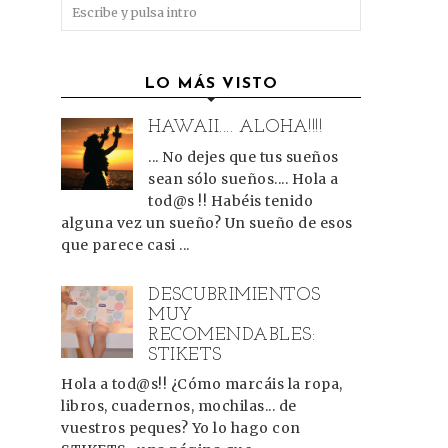
LO MÁS VISTO
HAWAII.... ALOHA!!!!
s
... No dejes que tus sueños
sean sólo sueños.... Hola a
tod@s !! Habéis tenido
alguna vez un sueño? Un sueño de esos
que parece casi ...
DESCUBRIMIENTOS
MUY
RECOMENDABLES:
STIKETS
Hola a tod@s!! ¿Cómo marcáis la ropa,
libros, cuadernos, mochilas... de
vuestros peques? Yo lo hago con