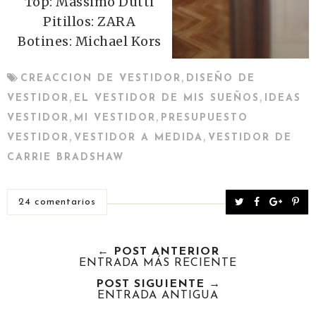
Top: Massimo Dutti
Pitillos: ZARA
Botines: Michael Kors
,
CREACCION DE VESTIDOR
DISEÑO DE
,
,
VESTIDOR
EL VESTIDOR DE MIS SUEÑOS
IDEAS
,
,
VESTIDOR
MI VESTIDOR
PRESUPUESTO
,
,
VESTIDOR
VESTIDOR A MEDIDA
VESTIDOR DE
CARRIE BRADSHAW
T
S
S
P
24 comentarios
w
h
h
i
e
a
a
n
← POST ANTERIOR
e
r
r
i
ENTRADA MÁS RECIENTE
t
e
e
t
POST SIGUIENTE →
T
O
O
ENTRADA ANTIGUA
h
n
n