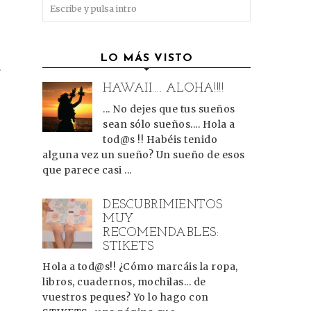
LO MÁS VISTO
.
HAWAII.... ALOHA!!!!
... No dejes que tus sueños
sean sólo sueños.... Hola a
tod@s !! Habéis tenido
alguna vez un sueño? Un sueño de esos
que parece casi ...
DESCUBRIMIENTOS
MUY
RECOMENDABLES:
STIKETS
Hola a tod@s!! ¿Cómo marcáis la ropa,
libros, cuadernos, mochilas... de
vuestros peques? Yo lo hago con