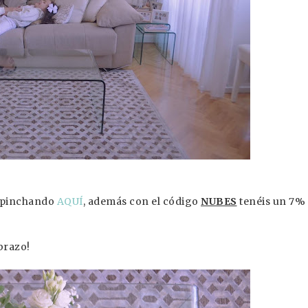
b pinchando
AQUÍ
, además con el código
NUBES
tenéis un 7%
brazo!