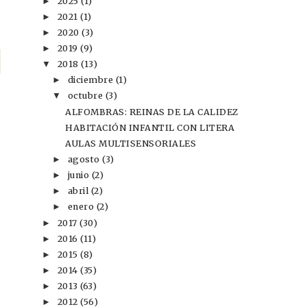
2025
(1)
►
2021
(1)
►
2020
(3)
►
2019
(9)
►
P
2018
(13)
▼
diciembre
(1)
►
n
octubre
(3)
▼
ALFOMBRAS: REINAS DE LA CALIDEZ
A
HABITACIÓN INFANTIL CON LITERA
AULAS MULTISENSORIALES
agosto
(3)
►
junio
(2)
►
abril
(2)
►
enero
(2)
►
2017
(30)
►
2016
(11)
►
2015
(8)
►
2014
(35)
►
2013
(63)
►
2012
(56)
►