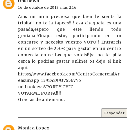
Unknown
16 de octubre de 2013 a las 2:16
Aiiis mi niña preciosa que bien le sienta la
tripita!! no te la tapees!!!! esa chaqueta es una
pasada,espero que este llendo todo
geniaaal!Guapa estoy participando en un
concurso y necesito vuestro VOTO!! Entrareis
en un sorteo de 250€ para gastar en un centro
comercia entre las que voteisl!(si no te pilla
cerca lo podrias gastar online) os dejo el link
aqui:
https://www.facebook.com/CentroComercialAr
easur/app_1392429937656746
mi Look es: SPORTY CHIC
VOTARME PORFA!!!!
Gracias de antemano.
Responder
Monica Lopez