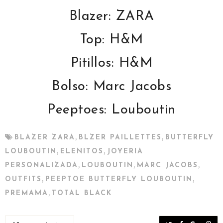
Blazer: ZARA
Top: H&M
Pitillos: H&M
Bolso: Marc Jacobs
Peeptoes: Louboutin
,
,
BLAZER ZARA
BLZER PAILLETTES
BUTTERFLY
,
,
LOUBOUTIN
ELENITOS
JOYERIA
,
,
,
PERSONALIZADA
LOUBOUTIN
MARC JACOBS
,
,
OUTFITS
PEEPTOE BUTTERFLY LOUBOUTIN
,
PREMAMA
TOTAL BLACK