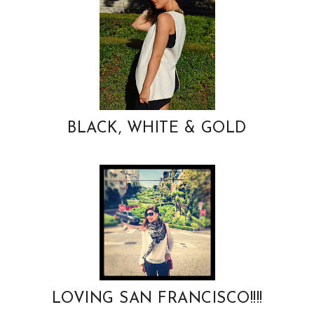
o
e
o
P
k
l
u
s
BLACK, WHITE & GOLD
LOVING SAN FRANCISCO!!!!