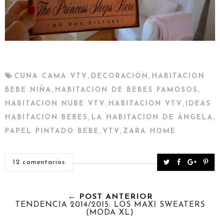
,
,
CUNA CAMA VTV
DECORACIÓN
HABITACION
,
,
BEBE NIÑA
HABITACION DE BEBES FAMOSOS
,
,
HABITACION NUBE VTV
HABITACION VTV
IDEAS
,
,
HABITACION BEBES
LA HABITACION DE ÁNGELA
,
,
PAPEL PINTADO BEBE
VTV
ZARA HOME
T
S
S
P
12 comentarios
w
h
h
i
e
a
a
n
← POST ANTERIOR
e
r
r
i
TENDENCIA 2014/2015: LOS MAXI SWEATERS
t
e
e
t
(MODA XL)