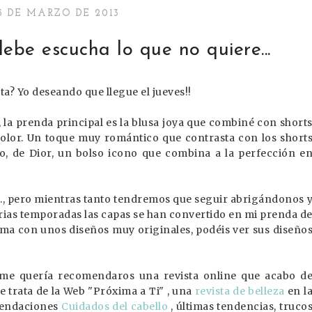
5 DE MARZO DE 2013
debe escucha lo que no quiere...
a? Yo deseando que llegue el jueves!!
la prenda principal es la blusa joya que combiné con short
olor. Un toque muy romántico que contrasta con los short
ho, de Dior, un bolso icono que combina a la perfección e
..., pero mientras tanto tendremos que seguir abrigándonos 
rias temporadas las capas se han convertido en mi prenda d
irma con unos diseños muy originales, podéis ver sus diseño
irme quería recomendaros una revista online que acabo d
 trata de la Web "Próxima a Ti" , una
revista de belleza
en l
mendaciones
Cuidados del cabello
, últimas tendencias, truco