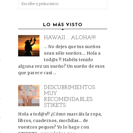
LO MÁS VISTO
HAWAII.... ALOHA!!!!
... No dejes que tus sueños
s
sean sólo sueños.... Hola a
s
tod@s !! Habéis tenido
n
alguna vez un sueño? Un sueño de esos
que parece casi ...
y
DESCUBRIMIENTOS
e
MUY
s
RECOMENDABLES:
STIKETS
Hola a tod@s!! ¿Cómo marcáis la ropa,
e
libros, cuadernos, mochilas... de
a
vuestros peques? Yo lo hago con
s