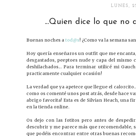
LUNES, 2
...Quien dice lo que no 
Buenas noches a
tod@s
! ¿Como va la semana sant
Hoy quería enseñaros un outfit que me encanta, 
desgastados, peeptoes nude y capa del mismo c
deshilachados... Para terminar utilicé mi Gauc
practicamente cualquier ocasión!
La verdad que ya apetece que llegue el calorcito
como os comenté unos post atrás, desde hace va
abrigo favorita! Esta es de Silvian Heach, una f
en la tienda online.
Os dejo con las fotitos pero antes de desped
descubrir y me parece más que recomendable, se
que podéis encontrar entre otras buenas reco