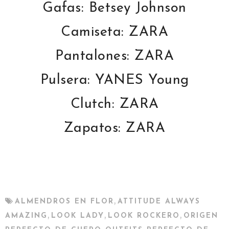
Gafas: Betsey Johnson
Camiseta: ZARA
Pantalones: ZARA
Pulsera: YANES Young
Clutch: ZARA
Zapatos: ZARA
,
ALMENDROS EN FLOR
ATTITUDE ALWAYS
,
,
,
AMAZING
LOOK LADY
LOOK ROCKERO
ORIGEN