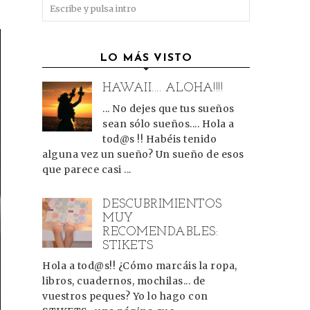
LO MÁS VISTO
HAWAII.... ALOHA!!!!
... No dejes que tus sueños
sean sólo sueños.... Hola a
tod@s !! Habéis tenido
alguna vez un sueño? Un sueño de esos
que parece casi ...
DESCUBRIMIENTOS
MUY
RECOMENDABLES:
STIKETS
Hola a tod@s!! ¿Cómo marcáis la ropa,
libros, cuadernos, mochilas... de
vuestros peques? Yo lo hago con