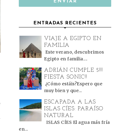
ENTRADAS RECIENTES
VIAJE A EGIPTO EN
FAMILIA
Este verano, descubrimos
Egipto en familia....
ADRIÁN CUMPLE 5!!!
FIESTA SONIC!!
¿Cómo estáis?Espero que
muy bien y que...
ESCAPADA A LAS
e
ISLAS CÍES: PARAÍSO
o
NATURAL
a
ISLAS CÍES El agua más fría
en...
o