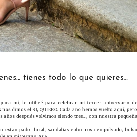
nes... tienes todo lo que quieres...
ara mí, lo utilicé para celebrar mi tercer aniversario d
s nos dimos el SI, QUIERO. Cada año hemos vuelto aquí, per
s años después volvimos siendo tres..., con nuestra pequeñ
n estampado floral, sandalias color rosa empolvado, bols
ble en mi verano 2014.