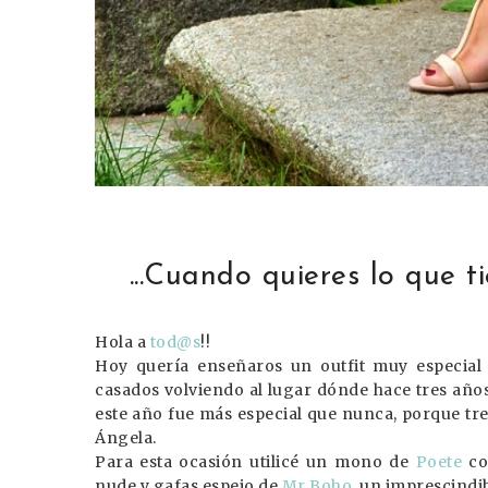
...Cuando quieres lo que tie
Hola a
tod@s
!!
Hoy quería enseñaros un outfit muy especial p
casados volviendo al lugar dónde hace tres año
este año fue más especial que nunca, porque tre
Ángela.
Para esta ocasión utilicé un mono de
Poete
co
nude y gafas espejo de
Mr Boho
, un imprescindi