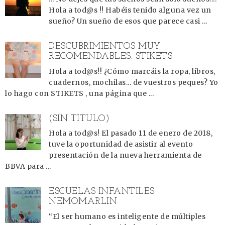
Hola a tod@s !! Habéis tenido alguna vez un
sueño? Un sueño de esos que parece casi ...
DESCUBRIMIENTOS MUY
RECOMENDABLES: STIKETS
Hola a tod@s!! ¿Cómo marcáis la ropa, libros,
cuadernos, mochilas... de vuestros peques? Yo
lo hago con STIKETS , una página que ...
(SIN TÍTULO)
Hola a tod@s! El pasado 11 de enero de 2018,
tuve la oportunidad de asistir al evento
presentación de la nueva herramienta de
BBVA para ...
ESCUELAS INFANTILES
NEMOMARLIN
“El ser humano es inteligente de múltiples