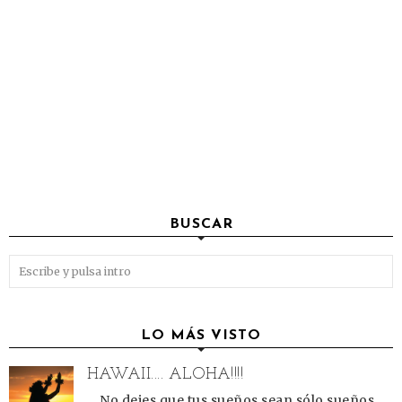
BUSCAR
LO MÁS VISTO
HAWAII.... ALOHA!!!!
... No dejes que tus sueños sean sólo sueños....