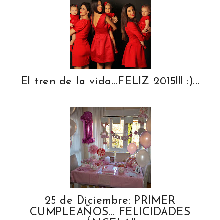
o
e
o
P
k
l
u
s
El tren de la vida...FELIZ 2015!!! :)...
25 de Diciembre: PRIMER
CUMPLEAÑOS... FELICIDADES