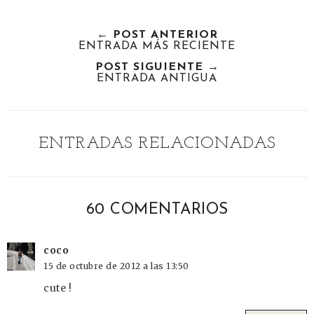
w
h
h
i
e
a
a
n
← POST ANTERIOR
e
r
r
i
ENTRADA MÁS RECIENTE
t
e
e
t
POST SIGUIENTE →
T
O
O
ENTRADA ANTIGUA
h
n
n
i
F
G
s
a
o
ENTRADAS RELACIONADAS
c
o
e
g
b
l
o
e
60 COMENTARIOS
o
P
k
l
u
coco
s
15 de octubre de 2012 a las 13:50
cute !