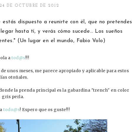
24 DE OCTUBRE DE 2012
 estás dispuesto a reunirte con él, que no pretende
legar hasta tí, y verás cómo sucede... Los sueños
entes." (Un lugar en el mundo, Fabio Volo)
ola a
tod@s
!!!
 de unos meses, me parece apropiado y aplicable para estos
días otoñales.
donde la prenda principal es la gabardina "trench" en color
gris perla.
 a
todo@s
! Espero que os guste!!!