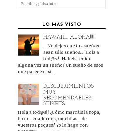
s
LO MÁS VISTO
HAWAII.... ALOHA!!!!
... No dejes que tus sueños
sean sólo sueños.... Hola a
tod@s !! Habéis tenido
alguna vez un sueño? Un sueño de esos
que parece casi ...
DESCUBRIMIENTOS
MUY
RECOMENDABLES:
STIKETS
Hola a tod@s!! ¿Cómo marcáis la ropa,
libros, cuadernos, mochilas... de
vuestros peques? Yo lo hago con